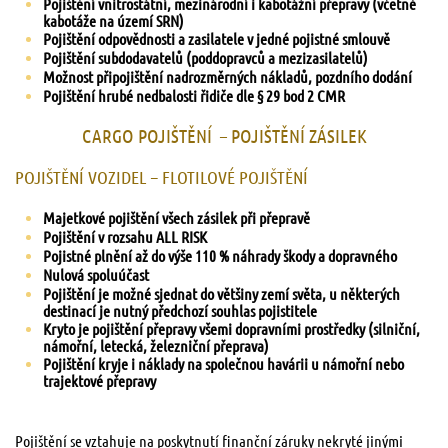
Pojištění vnitrostátní, mezinárodní i kabotážní přepravy (včetně
kabotáže na území SRN)
Pojištění odpovědnosti a zasilatele v jedné pojistné smlouvě
Pojištění subdodavatelů (poddopravců a mezizasilatelů)
Možnost připojištění nadrozměrných nákladů, pozdního dodání
Pojištění hrubé nedbalosti řidiče dle § 29 bod 2 CMR
CARGO POJIŠTĚNÍ – POJIŠTĚNÍ ZÁSILEK
POJIŠTĚNÍ VOZIDEL – FLOTILOVÉ POJIŠTĚNÍ
Majetkové pojištění všech zásilek při přepravě
Pojištění v rozsahu ALL RISK
Pojistné plnění až do výše 110 % náhrady škody a dopravného
Nulová spoluúčast
Pojištění je možné sjednat do většiny zemí světa, u některých
destinací je nutný předchozí souhlas pojistitele
Kryto je pojištění přepravy všemi dopravními prostředky (silniční,
námořní, letecká, železniční přeprava)
Pojištění kryje i náklady na společnou havárii u námořní nebo
trajektové přepravy
Pojištění se vztahuje na poskytnutí finanční záruky nekryté jinými